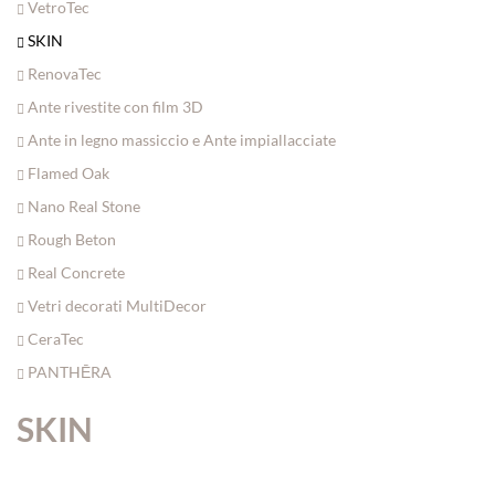
VetroTec
SKIN
RenovaTec
Ante rivestite con film 3D
Ante in legno massiccio e Ante impiallacciate
Flamed Oak
Nano Real Stone
Rough Beton
Real Concrete
Vetri decorati MultiDecor
CeraTec
PANTHĒRA
SKIN