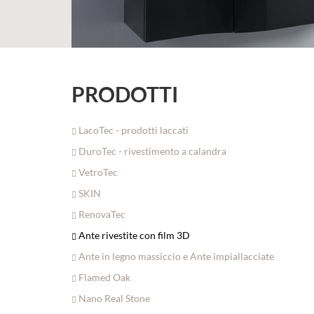
PRODOTTI
LacoTec - prodotti laccati
DuroTec - rivestimento a calandra
VetroTec
SKIN
RenovaTec
Ante rivestite con film 3D
Ante in legno massiccio e Ante impiallacciate
Flamed Oak
Nano Real Stone