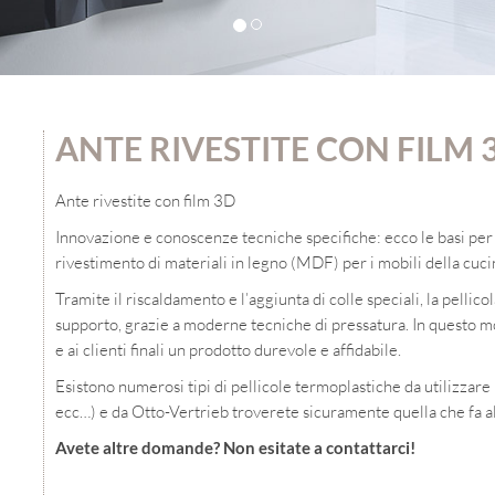
ANTE RIVESTITE CON FILM 
Ante rivestite con film 3D
Innovazione e conoscenze tecniche specifiche: ecco le basi per l
rivestimento di materiali in legno (MDF) per i mobili della cuci
Tramite il riscaldamento e l’aggiunta di colle speciali, la pellic
supporto, grazie a moderne tecniche di pressatura. In questo mo
e ai clienti finali un prodotto durevole e affidabile.
Esistono numerosi tipi di pellicole termoplastiche da utilizzar
ecc…) e da Otto-Vertrieb troverete sicuramente quella che fa al
Avete altre domande? Non esitate a contattarci!