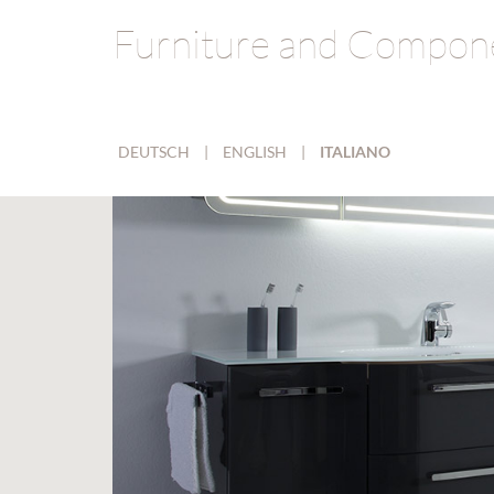
Furniture and Compon
DEUTSCH
|
ENGLISH
|
ITALIANO