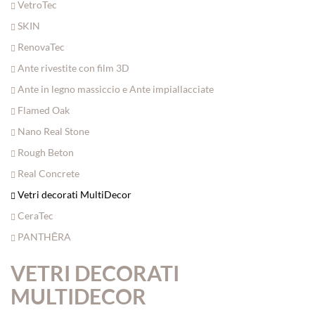
VetroTec
SKIN
RenovaTec
Ante rivestite con film 3D
Ante in legno massiccio e Ante impiallacciate
Flamed Oak
Nano Real Stone
Rough Beton
Real Concrete
Vetri decorati MultiDecor
CeraTec
PANTHĒRA
VETRI DECORATI
MULTIDECOR