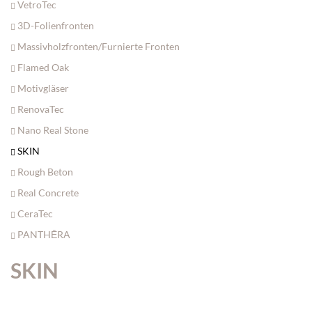
VetroTec
3D-Folienfronten
Massivholzfronten/Furnierte Fronten
Flamed Oak
Motivgläser
RenovaTec
Nano Real Stone
SKIN
Rough Beton
Real Concrete
CeraTec
PANTHĒRA
SKIN