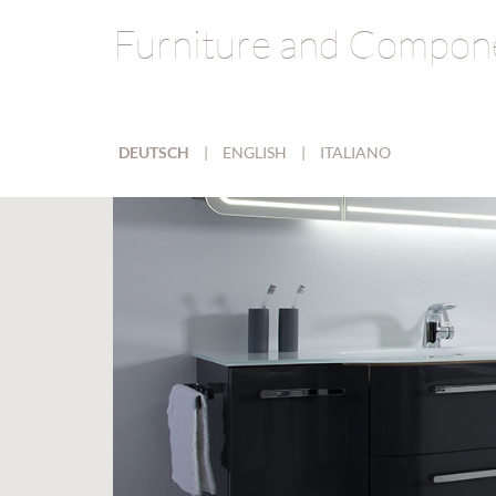
Furniture and Compon
DEUTSCH
|
ENGLISH
|
ITALIANO