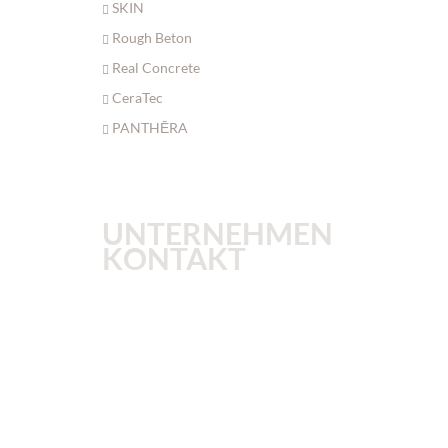
SKIN
Rough Beton
Real Concrete
CeraTec
PANTHĒRA
UNTERNEHMEN
KONTAKT