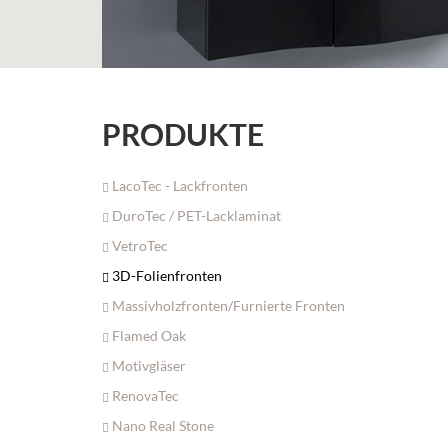
PRODUKTE
LacoTec - Lackfronten
DuroTec / PET-Lacklaminat
VetroTec
3D-Folienfronten
Massivholzfronten/Furnierte Fronten
Flamed Oak
Motivgläser
RenovaTec
Nano Real Stone